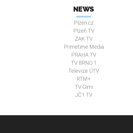
NEWS
Plzen.cz
Plzeň TV
ZAK TV
Primetime Media
PRAHA TV
TV BRNO 1
Televize ÚTV
RTM+
TV Gimi
JČ1 TV