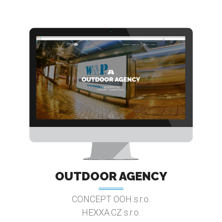
OUTDOOR AGENCY
CONCEPT OOH s.r.o.
HEXXA.CZ s.r.o.