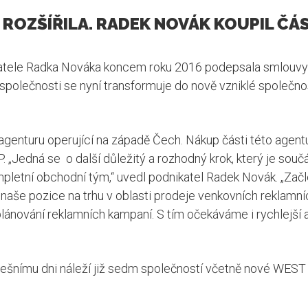
ROZŠÍŘILA. RADEK NOVÁK KOUPIL ČÁ
ele Radka Nováka koncem roku 2016 podepsala smlouvy 
 společnosti se nyní transformuje do nově vzniklé společ
genturu operující na západě Čech. Nákup části této agentur
Jedná se o další důležitý a rozhodný krok, který je součá
mpletní obchodní tým,“ uvedl podnikatel Radek Novák. „Zač
e pozice na trhu v oblasti prodeje venkovních reklamníc
plánování reklamních kampaní. S tím očekáváme i rychlejší a 
šnímu dni náleží již sedm společností včetně nové WES