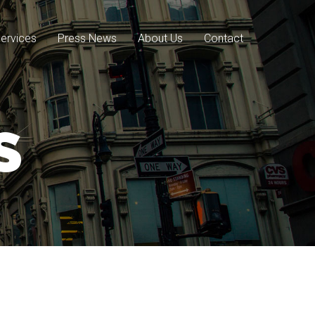
ervices
Press News
About Us
Contact
S