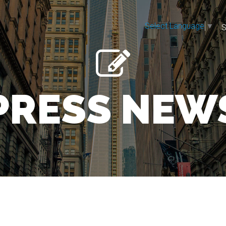
Select Language
▼
S
PRESS NEW