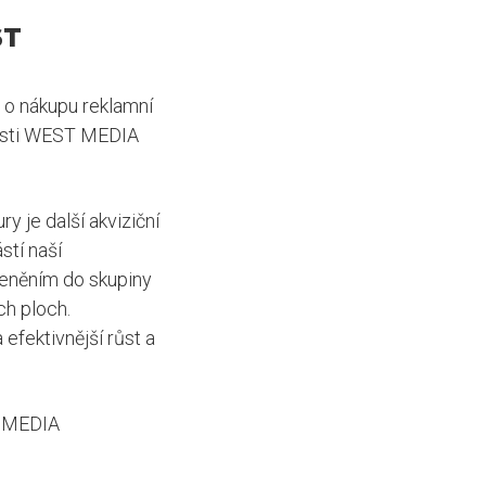
ST
o nákupu reklamní
nosti WEST MEDIA
y je další akviziční
stí naší
leněním do skupiny
h ploch.
efektivnější růst a
T MEDIA