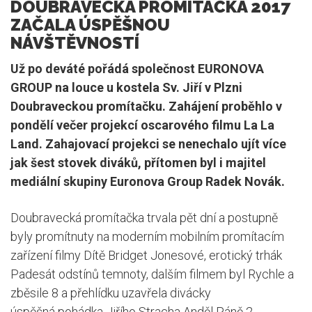
DOUBRAVECKÁ PROMÍTAČKA 2017
ZAČALA ÚSPĚŠNOU
NÁVŠTĚVNOSTÍ
Už po deváté pořádá společnost EURONOVA
GROUP na louce u kostela Sv. Jiří v Plzni
Doubraveckou promítačku. Zahájení proběhlo v
pondělí večer projekcí oscarového filmu La La
Land. Zahajovací projekci se nenechalo ujít více
jak šest stovek diváků, přítomen byl i majitel
mediální skupiny Euronova Group Radek Novák.
Doubravecká promítačka trvala pět dní a postupně
byly promítnuty na moderním mobilním promítacím
zařízení filmy Dítě Bridget Jonesové, erotický trhák
Padesát odstínů temnoty, dalším filmem byl Rychle a
zběsile 8 a přehlídku uzavřela divácky
úspěšná pohádka Jiřího Stracha Anděl Páně 2.