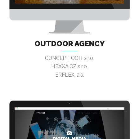
OUTDOOR AGENCY
CONCEPT OOH s.r.o.
HEXXA.CZ s.r.o.
ERFLEX, a.s.