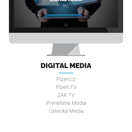
DIGITAL MEDIA
Plzen.cz
Plzeň TV
ZAK TV
Primetime Media
Ústecká Media