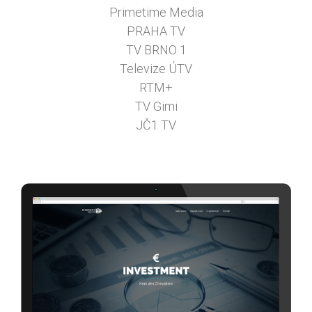
Primetime Media
PRAHA TV
TV BRNO 1
Televize ÚTV
RTM+
TV Gimi
JČ1 TV