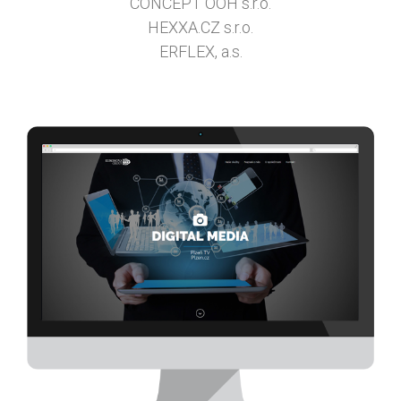
CONCEPT OOH s.r.o.
HEXXA.CZ s.r.o.
ERFLEX, a.s.