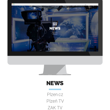
NEWS
Plzen.cz
Plzeň TV
ZAK TV