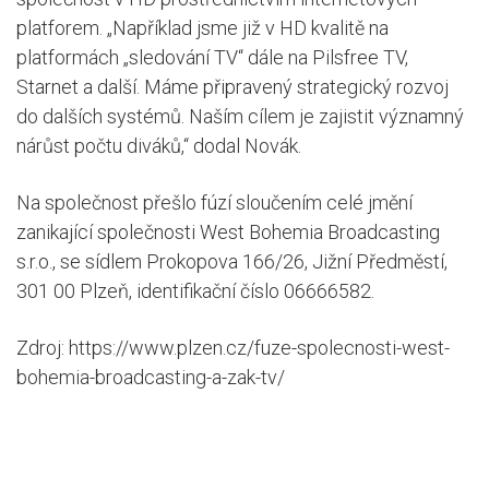
platforem. „Například jsme již v HD kvalitě na
platformách „sledování TV“ dále na Pilsfree TV,
Starnet a další. Máme připravený strategický rozvoj
do dalších systémů. Naším cílem je zajistit významný
nárůst počtu diváků,“ dodal Novák.
Na společnost přešlo fúzí sloučením celé jmění
zanikající společnosti West Bohemia Broadcasting
s.r.o., se sídlem Prokopova 166/26, Jižní Předměstí,
301 00 Plzeň, identifikační číslo 06666582.
Zdroj: https://www.plzen.cz/fuze-spolecnosti-west-
bohemia-broadcasting-a-zak-tv/