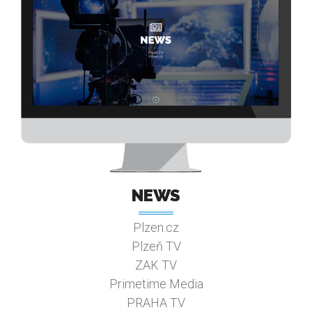
NEWS
Plzen.cz
Plzeň TV
ZAK TV
Primetime Media
PRAHA TV