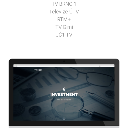
TV BRNO 1
Televize ÚTV
RTM+
TV Gimi
JČ1 TV