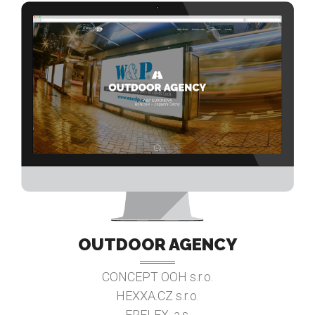
OUTDOOR AGENCY
CONCEPT OOH s.r.o.
HEXXA.CZ s.r.o.
ERFLEX, a.s.